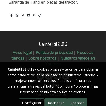
Garantía de 1 año en piezas del tractor.
Camfertil 2016
Aviso legal
|
Política de privacidad
|
Nuestras
tiendas
|
Sobre nosotros
|
Nuestros vídeos en
Youtube
Camfertil SL
utiliza cookies propias y terceros para obtener
datos estadísticos de la navegación de nuestros usuarios y
mejorar nuestros servicios. Puedes configurar tus
Aviso legal
preferencias a través del botón “Configurar” o obtener más
Política de cookies
información en nuestra
política de cookies
.
Gestión de cookies
Política de privacidad
Configurar
Rechazar
Aceptar