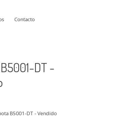
os
Contacto
 B5001-DT -
o
bota B5001-DT - Vendido