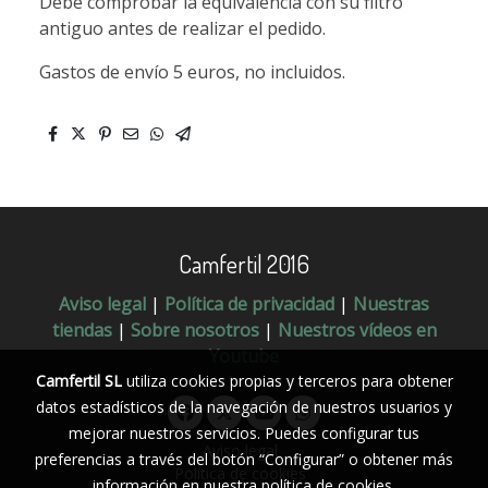
Debe comprobar la equivalencia con su filtro
antiguo antes de realizar el pedido.
Gastos de envío 5 euros, no incluidos.
Camfertil 2016
Aviso legal
|
Política de privacidad
|
Nuestras
tiendas
|
Sobre nosotros
|
Nuestros vídeos en
Youtube
Camfertil SL
utiliza cookies propias y terceros para obtener
datos estadísticos de la navegación de nuestros usuarios y
mejorar nuestros servicios. Puedes configurar tus
Aviso legal
preferencias a través del botón “Configurar” o obtener más
Política de cookies
información en nuestra
política de cookies
.